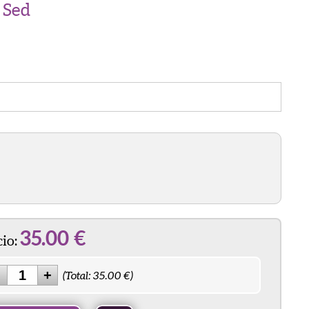
 Sed
adir al Carrito
35.00
€
io:
(Total:
35.00
€)