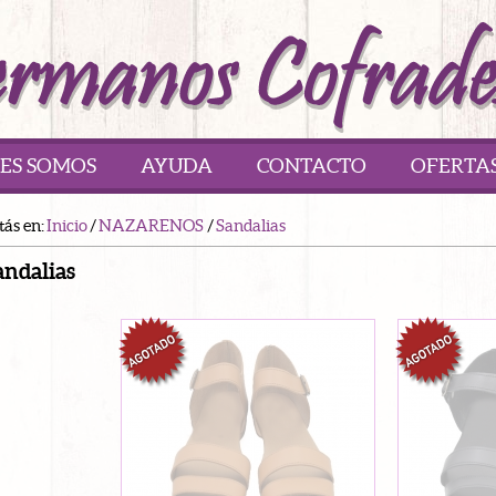
ES SOMOS
AYUDA
CONTACTO
OFERTA
tás en:
Inicio
/
NAZARENOS
/
Sandalias
andalias