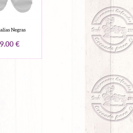
alias Negras
9.00
€