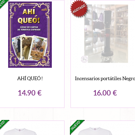
AHÍ QUEÓ !
Incensarios portátiles Negr
14.90
€
16.00
€