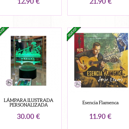
12.90
€
21.90
€
LÁMPARA ILUSTRADA
Esencia Flamenca
PERSONALIZADA
30.00
€
11.90
€