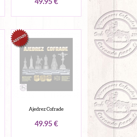
49.95
€
Ajedrez Cofrade
49.95
€