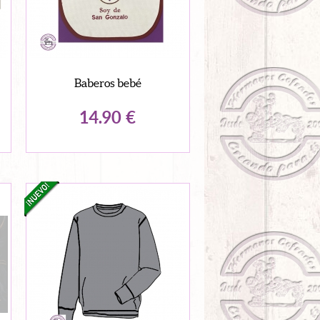
Baberos bebé
14.90
€