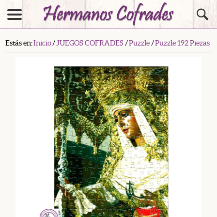
Estás en:
Inicio
/
JUEGOS COFRADES
/
Puzzle
/
Puzzle 192 Piezas