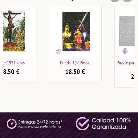
Puzzle 192 Piezas
Puzzle para personalizar 192
piezas
18.50
€
20.50
€