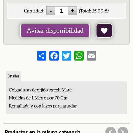
Cantidad:
(Total:
15.00
€)
Avisar disponibilidad
Share
Facebook
Twitter
WhatsApp
Email
Detalles
Colgaduras de tejido strech Mate
Medidas de 1 Metro por 70 Cm
Remallada y con lazos para anudar
<
>
Productos en la misma categoría