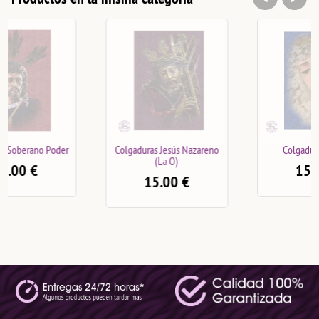
Colgaduras Jesús Nazareno
Colgadura Estrella
(La O)
15.00
€
15.00
€