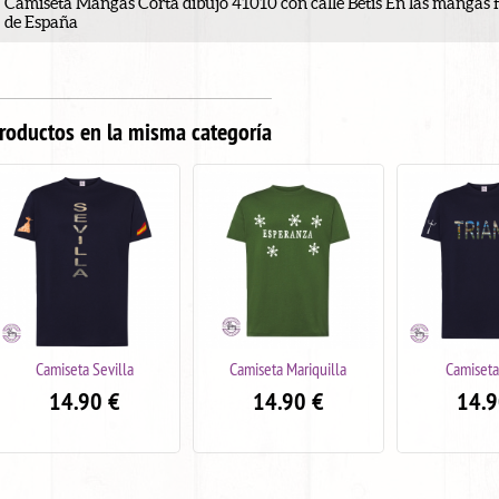
Camiseta Mangas Corta dibujo 41010 con calle Betis En las mangas f
de España
roductos en la misma categoría
Camiseta Mariquilla
Camiseta Triana
Camiseta M
14.90
€
14.90
€
14.9