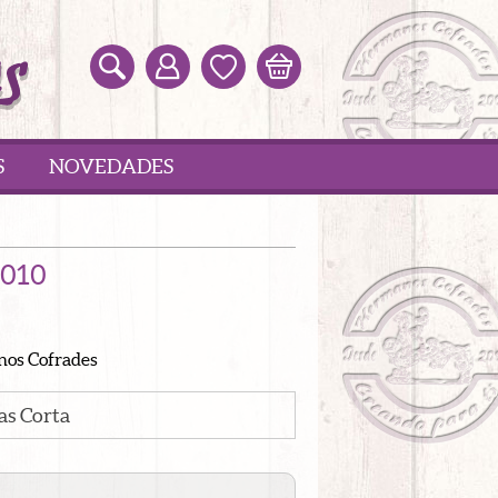
S
NOVEDADES
1010
nos Cofrades
as Corta