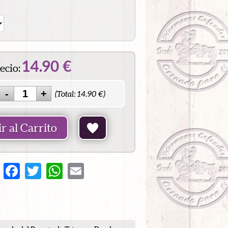
14.90
€
ecio:
(Total:
14.90
€)
r al Carrito
Share
Facebook
Twitter
WhatsApp
Email