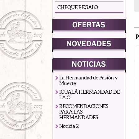
CHEQUE REGALO
P
La Hermandad de Pasión y
Muerte
IGUALÁ HERMANDAD DE
LA O
Camiseta Sevilla
RECOMENDACIONES
14.90
€
PARA LAS
HERMANDADES
Noticia 2