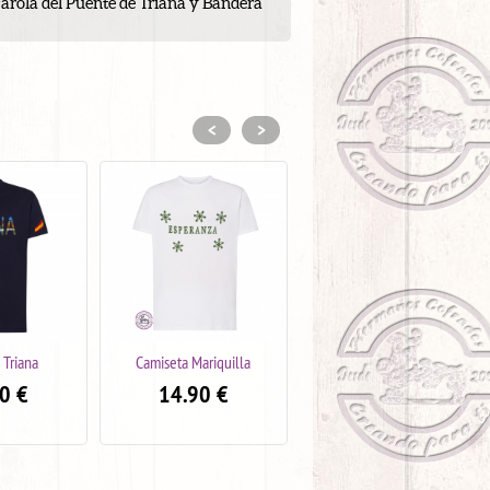
arola del Puente de Triana y Bandera
<
>
ariquilla
Camiseta Puente de Triana
Camiseta Tal Palo Nazareno
0
€
14.90
€
24.90
€