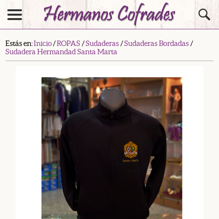
Estás en:
Inicio
/
ROPAS
/
Sudaderas
/
Sudaderas Bordadas
/
Sudadera Hermandad Santa Marta