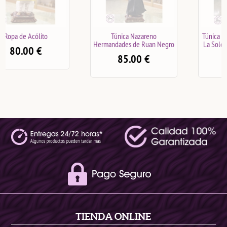
Túnica Nazareno
Túnica Nazareno Hermandad
Hermandades de Ruan Negro
La Soledad de San Lorenzo
85.00
€
85.00
€
TIENDA ONLINE