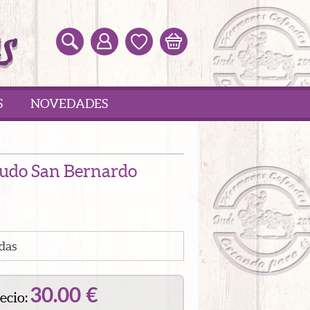
S
NOVEDADES
cudo San Bernardo
das
30.00
€
ecio: