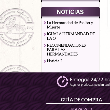
Mochila Escudo Los Gitanos
30.00
€
La Hermandad de Pasión y
Muerte
IGUALÁ HERMANDAD DE
LA O
RECOMENDACIONES
PARA LAS
HERMANDADES
Noticia 2
GUÍA DE COMPRA
MAPA WEB