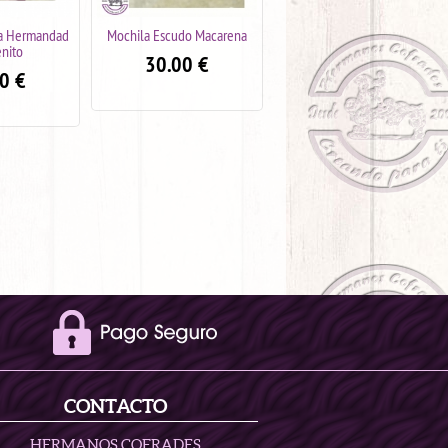
udo Macarena
Mochila Escudo San Benito
Mochila La Hiniesta
00
€
30.00
€
30.00
€
CONTACTO
HERMANOS COFRADES