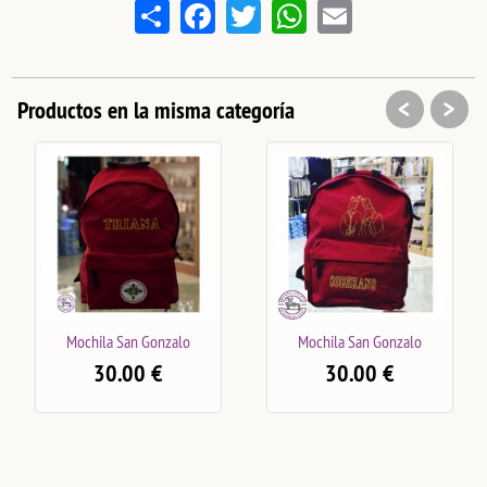
Share
Facebook
Twitter
WhatsApp
Email
<
>
Productos en la misma categoría
San Gonzalo
Mochila San Gonzalo
Mochila Escudo
.00
€
30.00
€
30.00