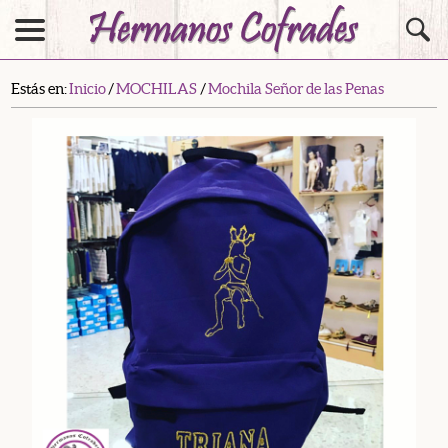
Estás en:
Inicio
/
MOCHILAS
/
Mochila Señor de las Penas