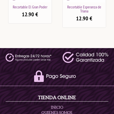
Gran Poder
Recortable Esperanza de
Recortable San G
Triana
0
€
12.90
€
12.90
€
TIENDA ONLINE
INICIO
QUIENES SOMOS