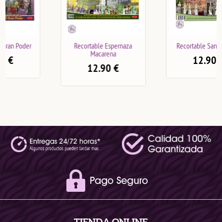
Recortable Espernaza
Recortable San Gonzalo
Macarena
12.90
€
12.90
€